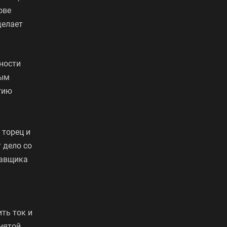
ове
делает
ности
ным
гию
 торец и
 дело со
тавщика
ть ток и
нятой