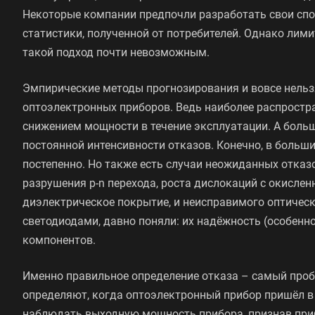
Некоторые компании предпочли разработать свои спо
статистики, полученной от потребителей. Однако ли
такой подход почти невозможным.
Эмпирические методы прогнозирования и вовсе нельзя
оптоэлектронных приборов. Ведь наиболее распростр
снижением мощности в течение эксплуатации. А бол
постоянной интенсивности отказов. Конечно, в больш
постепенно. Но также есть случаи неожиданных отказо
разрушения p-n перехода, роста дислокаций с окислен
диэлектрическое покрытие, и неисправимого оптическ
светодиодами, давно поняли: их надёжность (особенно
компонентов.
Именно правильное определение отказа – самый проб
определяют, когда оптоэлектронный прибор пришёл в 
наблюдать выходную мощность прибора, признав при