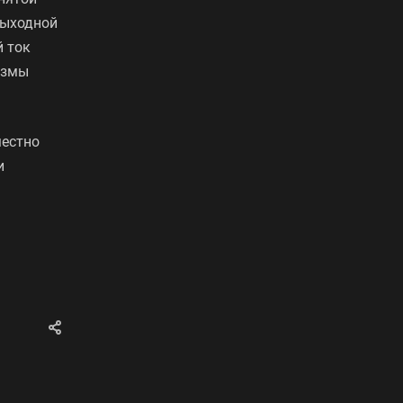
выходной
й ток
измы
местно
и