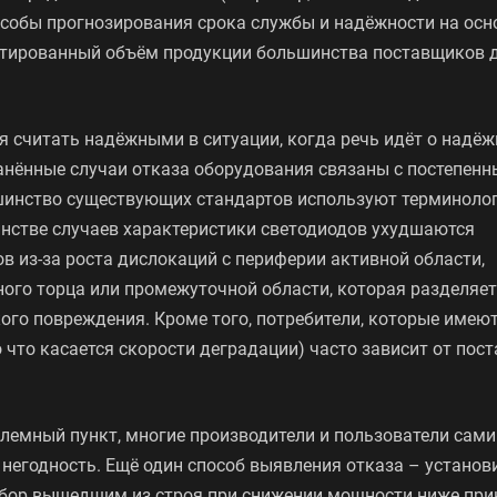
собы прогнозирования срока службы и надёжности на осн
митированный объём продукции большинства поставщиков 
 считать надёжными в ситуации, когда речь идёт о надёж
анённые случаи отказа оборудования связаны с постепен
ьшинство существующих стандартов используют терминоло
инстве случаев характеристики светодиодов ухудшаются
в из-за роста дислокаций с периферии активной области,
ного торца или промежуточной области, которая разделяет
ого повреждения. Кроме того, потребители, которые имеют
 что касается скорости деградации) часто зависит от пос
лемный пункт, многие производители и пользователи сами
негодность. Ещё один способ выявления отказа – установи
бор вышедшим из строя при снижении мощности ниже при