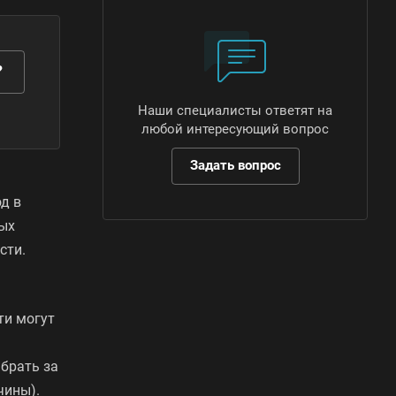
?
Наши специалисты ответят на
любой интересующий вопрос
Задать вопрос
д в
ных
сти.
ти могут
брать за
чины).