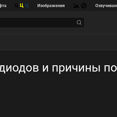
фта
Изображения
Озвучиван
диодов и причины п