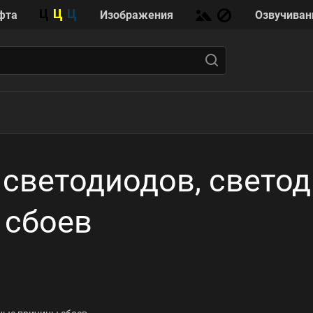
фта
Изображения
Озвучиван
 светодиодов, свето
 сбоев