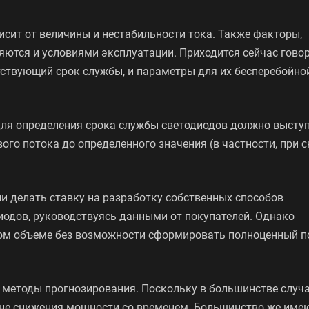
сит от величины и нестабильности тока. Также факторы,
ются и условиями эксплуатации. Приходится сейчас гово
тствующий срок службы, и параметры для их бесперебойно
для определения срока службы светодиодов должно высту
вого потока до определенного значения (в частности, при 
 делать ставку на разработку собственных способов
иодов, руководствуясь данными от покупателей. Однако
ом объеме без возможности сформировать полноценный п
е методы прогнозирования. Поскольку в большинстве случ
ине снижения мощности со временем. Большинство же им