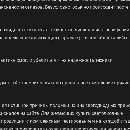
нсивности отказов. Безусловно, обычно происходит посте
неожиданные отказы в результате дислокаций с периферии
ило повышение дислокаций с промежуточной области либо
рактике смогли убедиться – на надежность техники
дителей становится именно правильное выявление причи
ения истинной причины поломки наших светодиодных приб
сионалов на сайте. Для желающих купить светодиодные
 продукции, с комплексным тестированием на каждой ста
огиях производства сохраняется теоретическая вероятно