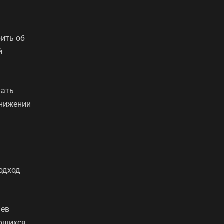
рить об
й
пать
снижении
одход
аев
еющихся