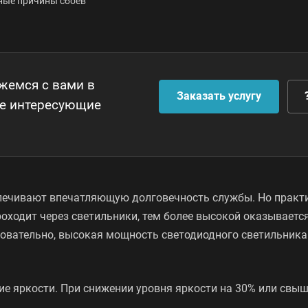
вные причины сбоев
яжемся с вами в
Заказать услугу
се интересующие
спечивают впечатляющую долговечность службы. Но практ
роходит через светильники, тем более высокой оказываетс
довательно, высокая мощность светодиодного светильника
ие яркости. При снижении уровня яркости на 30% или свы