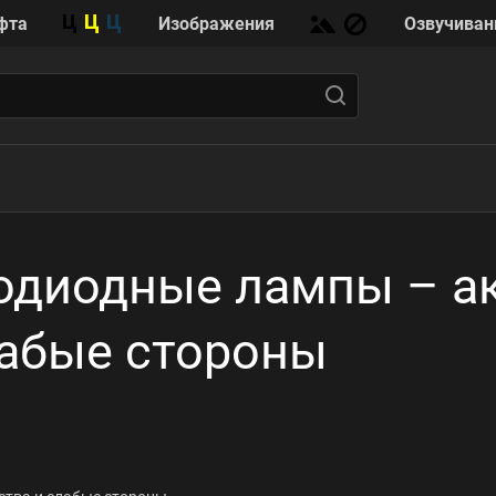
фта
Изображения
Озвучиван
одиодные лампы – а
лабые стороны