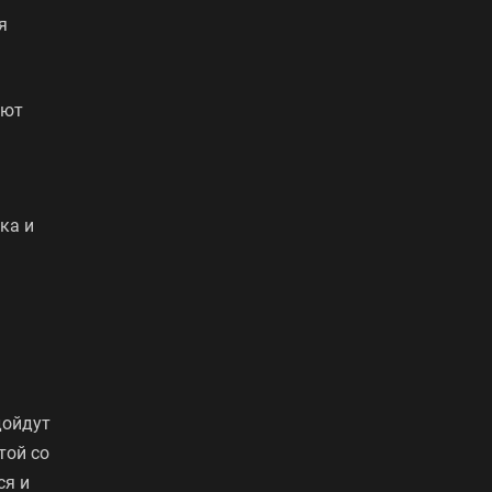
я
ают
ка и
дойдут
той со
ся и