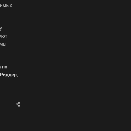
димых
у
буют
емы
 по
 Риддер,